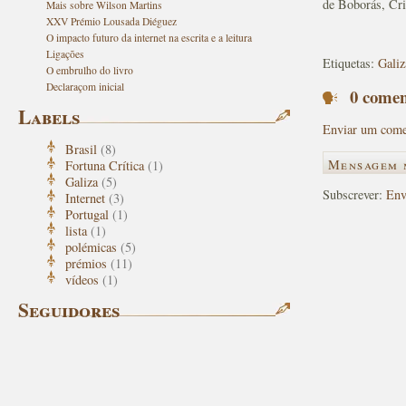
de Boborás, Cr
Mais sobre Wilson Martins
XXV Prémio Lousada Diéguez
O impacto futuro da internet na escrita e a leitura
Ligações
Etiquetas:
Galiz
O embrulho do livro
Declaraçom inicial
0 comen
Labels
Enviar um come
Brasil
(8)
Mensagem 
Fortuna Crítica
(1)
Galiza
(5)
Subscrever:
Env
Internet
(3)
Portugal
(1)
lista
(1)
polémicas
(5)
prémios
(11)
vídeos
(1)
Seguidores