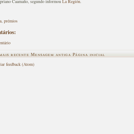
ipriano Caamaño, segundo informou
La Región
.
a
,
prémios
tários:
ntário
mais recente
Mensagem antiga
Página inicial
iar feedback (Atom)