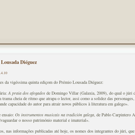
Lousada Diéguez
.4.10
es da vigéssima quinta ediçom do Prémio Lousada Diéguez:
ária:
A praia dos afogados
de Domingo Villar (Galaxia, 2009), do qual o júri d
 trama cheia de ritmo que atrapa o lector, assi como a solidez das personages
ande capacidade do autor para atrair novos públicos à literatura em galego».
 ensaio:
Os instrumentos musicais na tradición galega
, de Pablo Carpintero A
lvaguardar o nosso património material e imaterial».
, nas informações publicadas até hoje, os nomes dos integrantes do júri, que