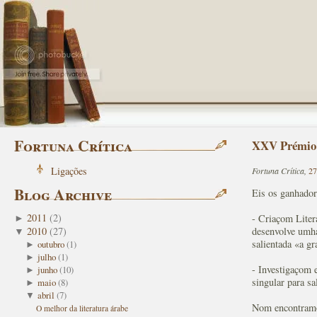
Fortuna Crítica
XXV Prémio 
Ligações
Fortuna Crítica,
27
Blog Archive
Eis os ganhador
2011
(
2
)
- Criaçom Liter
►
desenvolve umha
2010
(
27
)
▼
salientada «a gr
outubro
(
1
)
►
julho
(
1
)
►
- Investigaçom e
junho
(
10
)
►
singular para sa
maio
(
8
)
►
abril
(
7
)
▼
Nom encontramos
O melhor da literatura árabe