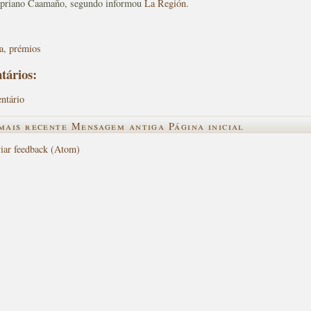
ipriano Caamaño, segundo informou
La Región
.
a
,
prémios
tários:
ntário
mais recente
Mensagem antiga
Página inicial
iar feedback (Atom)