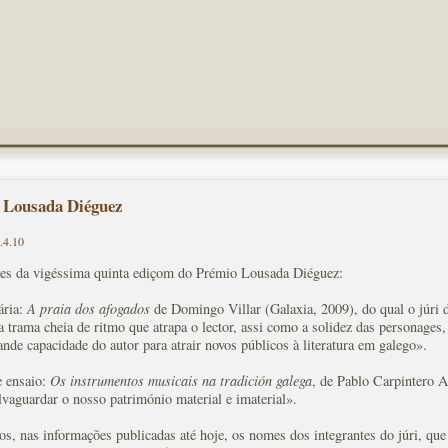
Lousada Diéguez
.4.10
es da vigéssima quinta ediçom do Prémio Lousada Diéguez:
ária:
A praia dos afogados
de Domingo Villar (Galaxia, 2009), do qual o júri d
 trama cheia de ritmo que atrapa o lector, assi como a solidez das personages
ande capacidade do autor para atrair novos públicos à literatura em galego».
 ensaio:
Os instrumentos musicais na tradición galega
, de Pablo Carpintero A
lvaguardar o nosso património material e imaterial».
, nas informações publicadas até hoje, os nomes dos integrantes do júri, que