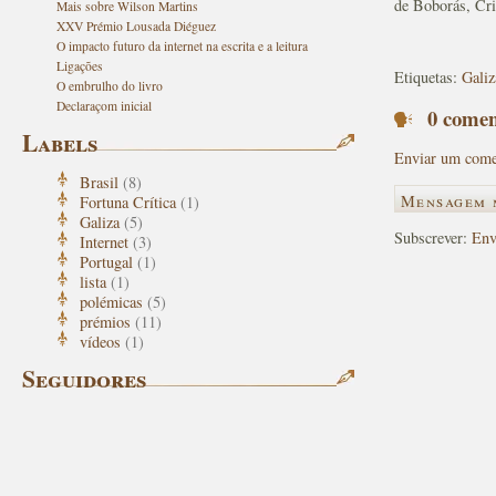
de Boborás, Cr
Mais sobre Wilson Martins
XXV Prémio Lousada Diéguez
O impacto futuro da internet na escrita e a leitura
Ligações
Etiquetas:
Galiz
O embrulho do livro
Declaraçom inicial
0 comen
Labels
Enviar um come
Brasil
(8)
Mensagem 
Fortuna Crítica
(1)
Galiza
(5)
Subscrever:
Env
Internet
(3)
Portugal
(1)
lista
(1)
polémicas
(5)
prémios
(11)
vídeos
(1)
Seguidores