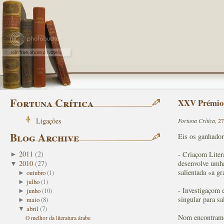
Fortuna Crítica
XXV Prémio 
Ligações
Fortuna Crítica,
27
Blog Archive
Eis os ganhador
2011
(
2
)
- Criaçom Liter
►
desenvolve umha
2010
(
27
)
▼
salientada «a gr
outubro
(
1
)
►
julho
(
1
)
►
- Investigaçom e
junho
(
10
)
►
singular para sa
maio
(
8
)
►
abril
(
7
)
▼
Nom encontramos
O melhor da literatura árabe