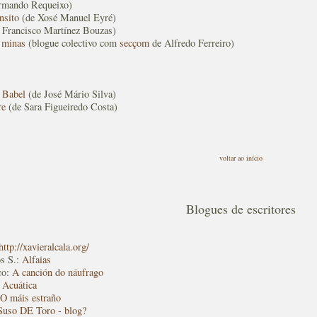
rmando Requeixo)
nsito
(de Xosé Manuel Eyré)
 Francisco Martínez Bouzas)
 minas
(blogue colectivo com
secçom
de Alfredo Ferreiro)
e Babel
(de José Mário Silva)
re
(de Sara Figueiredo Costa)
voltar ao início
Blogues de escritores
http://xavieralcala.org/
os S.:
Alfaias
co:
A canción do náufrago
:
Acuática
O máis estraño
Suso DE Toro - blog?