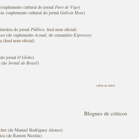
(suplemento cultural do jornal
Faro de Vigo
)
ras
(suplemento cultural do jornal
Galicia Hoxe
)
literária do jornal
Público,
feed nom oficial
)
sso
(do suplemento
Actual
, do semanário
Expresso
)
a
(
feed nom oficial
)
do jornal
O Globo
)
(do
Jornal do Brasil
)
voltar ao início
Blogues de críticos
chet
(de Manuel Rodríguez Alonso)
ica
(de Ramón Nicolás)