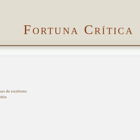
Fortuna Crítica
es de escritores
rária