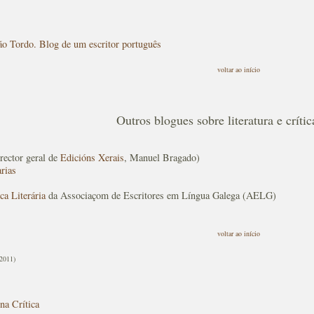
ão Tordo. Blog de um escritor português
voltar ao início
Outros blogues sobre literatura e crítica
rector geral de
Edicións Xerais
, Manuel Bragado)
rias
ca Literária
da Associaçom de Escritores em Língua Galega (AELG)
voltar ao início
-2011)
na Crítica