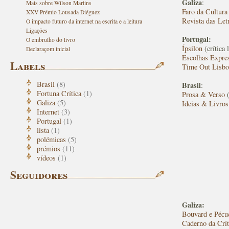
Galiza
:
Mais sobre Wilson Martins
Faro da Cultura
XXV Prémio Lousada Diéguez
Revista das Let
O impacto futuro da internet na escrita e a leitura
Ligações
Portugal:
O embrulho do livro
Ípsilon
(crítica 
Declaraçom inicial
Escolhas Expre
Labels
Time Out Lisbo
Brasil
(8)
Brasil
:
Fortuna Crítica
(1)
Prosa & Verso
(
Galiza
(5)
Ideias & Livros
Internet
(3)
Portugal
(1)
lista
(1)
polémicas
(5)
prémios
(11)
vídeos
(1)
Seguidores
Galiza:
Bouvard e Pécu
Caderno da Crít