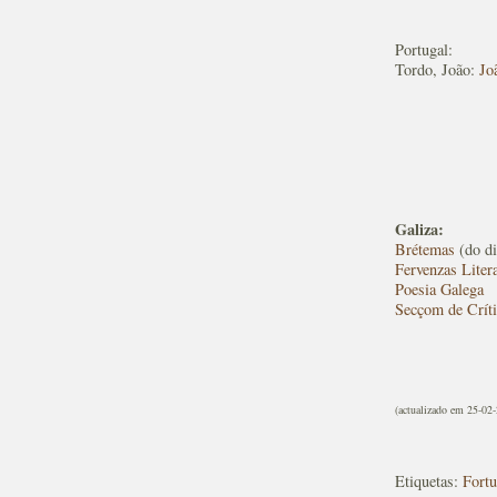
Portugal:
Tordo, João:
Jo
Galiza:
Brétemas
(do di
Fervenzas Litera
Poesia Galega
Secçom de Críti
(actualizado em 25-02
Etiquetas:
Fortu