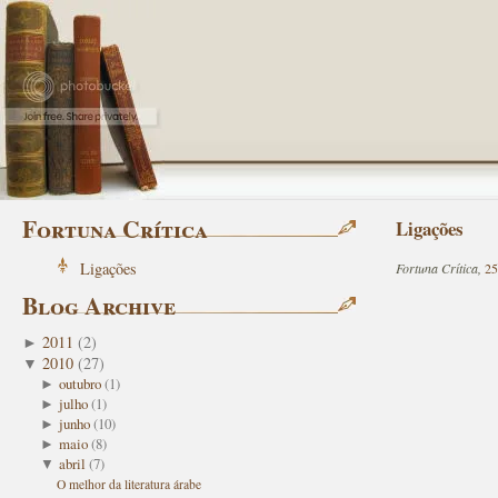
Fortuna Crítica
Ligações
Ligações
Fortuna Crítica,
25
Blog Archive
2011
(
2
)
►
2010
(
27
)
▼
outubro
(
1
)
►
julho
(
1
)
►
junho
(
10
)
►
maio
(
8
)
►
abril
(
7
)
▼
O melhor da literatura árabe