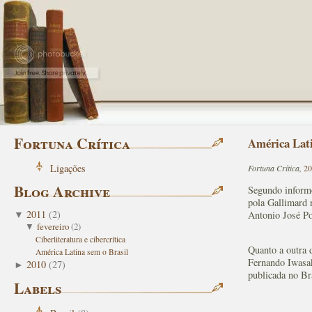
Fortuna Crítica
América Lati
Ligações
Fortuna Crítica,
20
Blog Archive
Segundo infor
pola Gallimard 
2011
(
2
)
Antonio José Po
▼
fevereiro
(
2
)
▼
Ciberliteratura e cibercrítica
Quanto a outra 
América Latina sem o Brasil
Fernando Iwasa
2010
(
27
)
►
publicada no Br
Labels