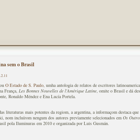
na sem o Brasil
.2.11
mou
O Estado de S. Paulo
, umha antologia de relatos de escritores latinoameric
na França,
Les Bonnes Nouvelles de l'Amérique Latine
, omite o Brasil e dá de
nte, Ronaldo Méndez e Ena Lucía Portela.
das literaturas mais potentes da regiom, a argentina, a informaçom destaca qu
ki, nom incluírom nengum dos autores previamente selecionados em
Os Outro
asil pola Iluminuras em 2010 e organizada por Luis Gusmán.